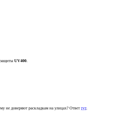
ь защиты
UV400
.
му не доверяют раскладкам на улицах? Ответ
тут
.